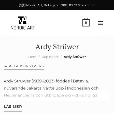
Skip
🇸🇪 Nordic Art, Birkagatan 28B, 113 39 Stockholm
to
content
0
Ardy Strüwer
Hem
/
Köp Konst
/
Ardy Strüwer
← ALLA KONSTVERK
Ardy Strüwer (1939–2023) föddes i Batavia,
nuvarande Jakarta, växte upp i Indonesien och
Nederländerna och utbildade sig vid Kungliga
Konsthögskolan i Haag samt som gästelev vid
LÄS MER
Kungliga Konstakademiens grafiska avdelning i