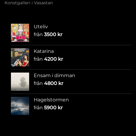
Konstgalleri i Vasastan
Uteliv
från
3500
kr
Katarina
från
4200
kr
Ensam i dimman
från
4800
kr
Hagelstormen
från
5900
kr