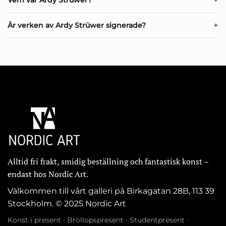
Vem var Ardy Strüwer?
av Ardy Strüwer, signerade och numrerade i
begränsad upplaga, med fri frakt i hela Sverige.
Är verken av Ardy Strüwer signerade?
Alltid fri frakt, smidig beställning och fantastisk konst –
endast hos Nordic Art.
Välkommen till vårt galleri på Birkagatan 28B, 113 39
Stockholm. © 2025 Nordic Art
Konst i present
·
Bröllopspresent
·
Studentpresent
·