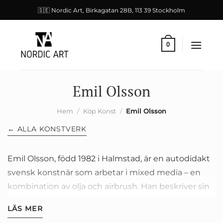
Skip
🇸🇪 Nordic Art, Birkagatan 28B, 113 39 Stockholm
to
content
0
Emil Olsson
Hem
/
Köp Konst
/
Emil Olsson
← ALLA KONSTVERK
Emil Olsson, född 1982 i Halmstad, är en autodidakt
svensk konstnär som arbetar i mixed media – en
kombination av olja och airbrush. Han beskriver sin
konst som "Renässans möter gatukonst" – en
LÄS MER
fusion av klassisk bildtradition och modernt uttryck.