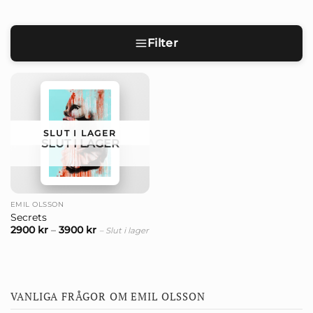
Hos Nordic Art hittar du verk av Emil Olsson, med fri
Filter
frakt i hela Sverige.
SLUT I LAGER
SLUT I LAGER
EMIL OLSSON
Secrets
2900
kr
–
3900
kr
– Slut i lager
VANLIGA FRÅGOR OM EMIL OLSSON