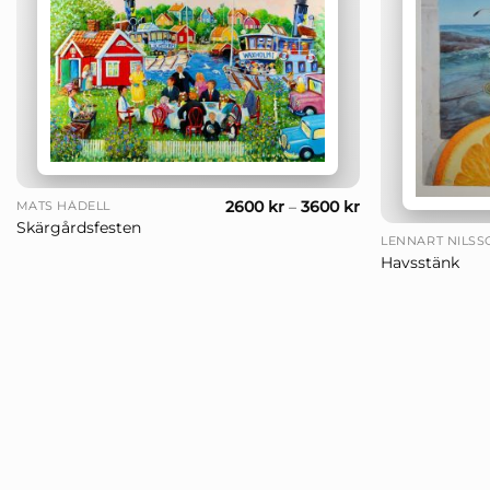
+
+
2600
kr
–
3600
kr
MATS HÅDELL
Skärgårdsfesten
LENNART NILSS
Havsstänk