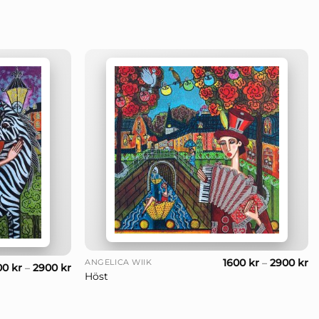
+
1600
kr
–
2900
kr
ANGELICA WIIK
00
kr
–
2900
kr
Höst