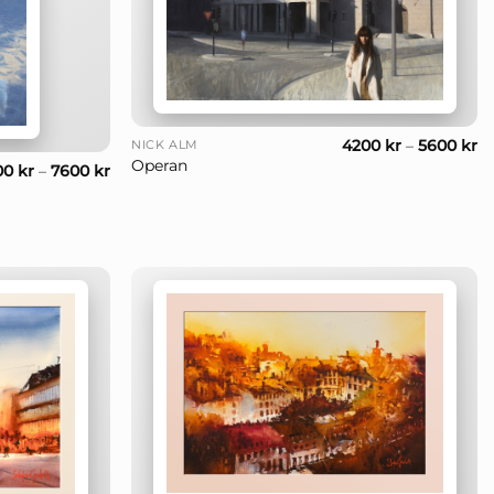
+
4200
kr
–
5600
kr
NICK ALM
Operan
00
kr
–
7600
kr