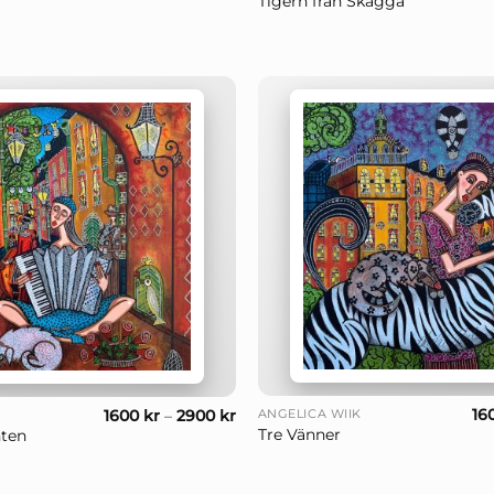
Tigern från Skägga
+
16
1600
kr
–
2900
kr
ANGELICA WIIK
Tre Vänner
ten