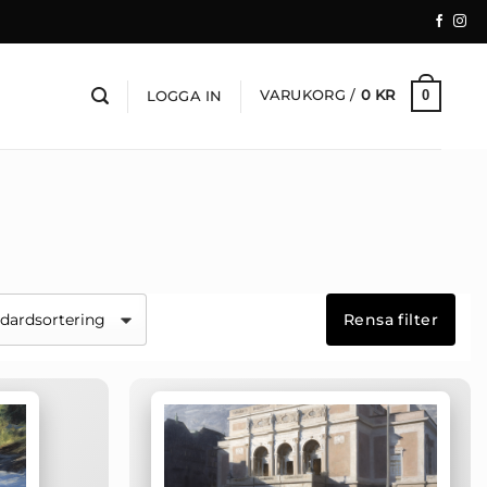
VARUKORG /
0
KR
0
LOGGA IN
Rensa filter