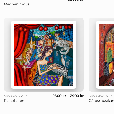
Magnanimous
+
+
1600
kr
–
2900
kr
ANGELICA WIIK
ANGELICA WIIK
Pianobaren
Gårdsmusikan