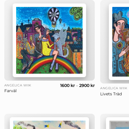
+
+
1600
kr
–
2900
kr
ANGELICA WIIK
ANGELICA WIIK
Farväl
Livets Träd