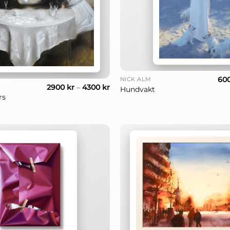
+
60
NICK ALM
2900
kr
–
4300
kr
Hundvakt
rs