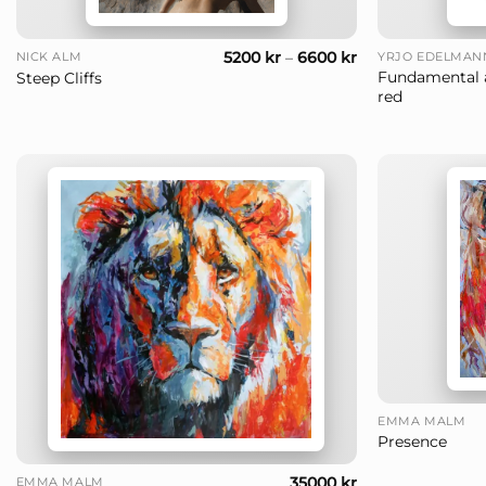
+
+
5200
kr
–
6600
kr
NICK ALM
YRJÖ EDELMAN
Fundamental 
Steep Cliffs
red
+
EMMA MALM
Presence
+
35000
kr
EMMA MALM