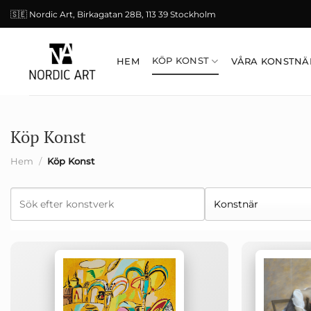
Skip
🇸🇪 Nordic Art, Birkagatan 28B, 113 39 Stockholm
to
content
KÖP KONST
HEM
VÅRA KONSTNÄ
Köp Konst
Hem
/
Köp Konst