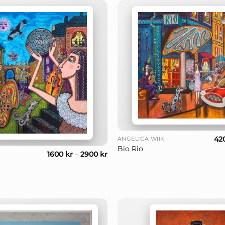
+
42
ANGELICA WIIK
Bio Rio
1600
kr
–
2900
kr