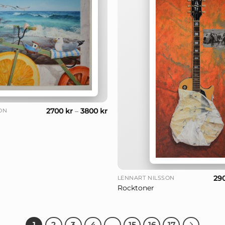
2700
kr
–
3800
kr
ON
+
29
LENNART NILSSON
Rocktoner
1
2
3
4
…
15
16
17