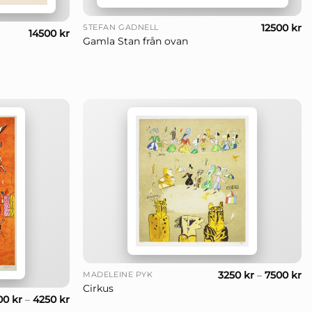
+
12500
kr
STEFAN GADNELL
14500
kr
Gamla Stan från ovan
+
3250
kr
–
7500
kr
MADELEINE PYK
Cirkus
00
kr
–
4250
kr