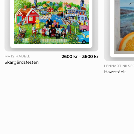
+
+
2600
kr
–
3600
kr
MATS HÅDELL
Skärgårdsfesten
LENNART NILSS
Havsstänk