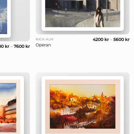
+
4200
kr
–
5600
kr
NICK ALM
Operan
00
kr
–
7600
kr