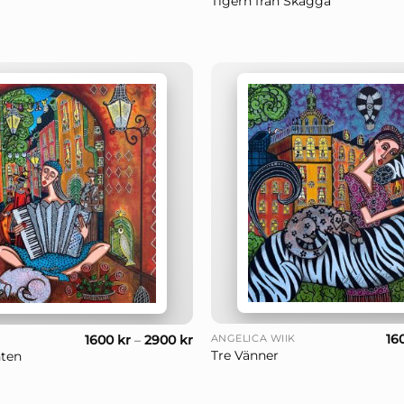
Tigern från Skägga
+
16
1600
kr
–
2900
kr
ANGELICA WIIK
Tre Vänner
ten