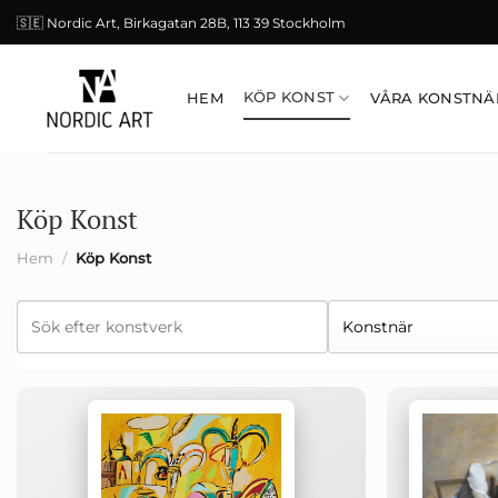
Skip
🇸🇪 Nordic Art, Birkagatan 28B, 113 39 Stockholm
to
content
KÖP KONST
HEM
VÅRA KONSTNÄ
Köp Konst
Hem
/
Köp Konst