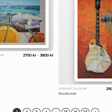
2700
kr
–
3800
kr
ON
+
29
LENNART NILSSON
Rocktoner
1
2
3
4
…
15
16
17