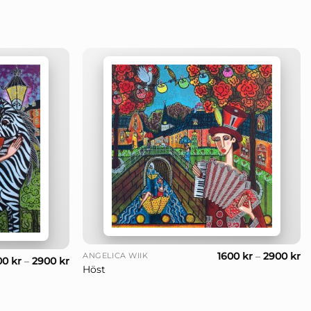
+
1600
kr
–
2900
kr
ANGELICA WIIK
00
kr
–
2900
kr
Höst