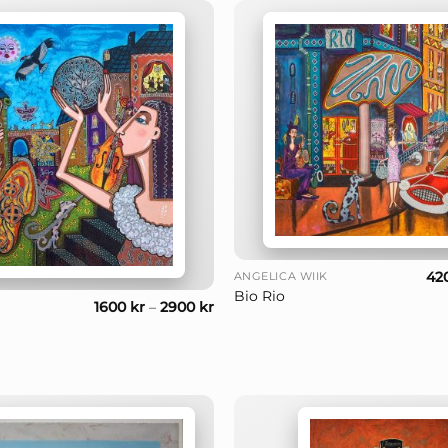
+
42
ANGELICA WIIK
Bio Rio
1600
kr
–
2900
kr