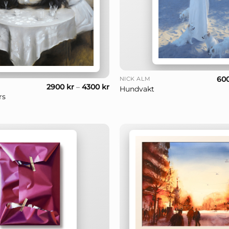
+
60
NICK ALM
2900
kr
–
4300
kr
Hundvakt
rs