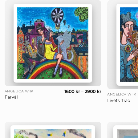
+
+
1600
kr
–
2900
kr
ANGELICA WIIK
ANGELICA WIIK
Farväl
Livets Träd