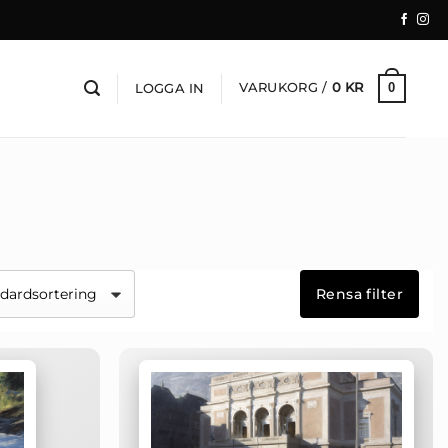
VARUKORG /
0
KR
0
LOGGA IN
Rensa filter