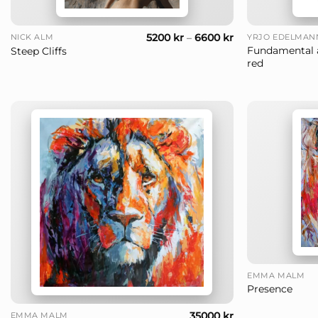
+
+
5200
kr
–
6600
kr
NICK ALM
YRJÖ EDELMAN
Fundamental 
Steep Cliffs
red
+
EMMA MALM
Presence
+
35000
kr
EMMA MALM