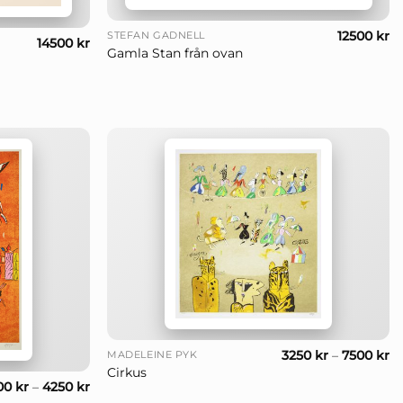
+
12500
kr
STEFAN GADNELL
14500
kr
Gamla Stan från ovan
+
3250
kr
–
7500
kr
MADELEINE PYK
Cirkus
00
kr
–
4250
kr