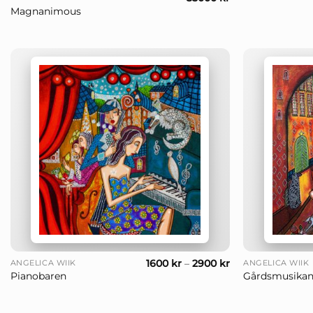
Magnanimous
+
+
1600
kr
–
2900
kr
ANGELICA WIIK
ANGELICA WIIK
Pianobaren
Gårdsmusikan