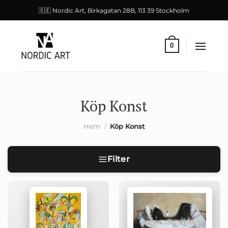
Skip
🇸🇪 Nordic Art, Birkagatan 28B, 113 39 Stockholm
to
content
0
Köp Konst
Hem
/
Köp Konst
Filter