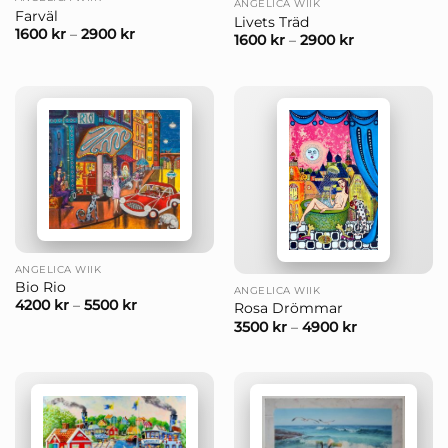
ANGELICA WIIK
Farväl
Livets Träd
1600
kr
–
2900
kr
1600
kr
–
2900
kr
ANGELICA WIIK
Bio Rio
ANGELICA WIIK
4200
kr
–
5500
kr
Rosa Drömmar
3500
kr
–
4900
kr