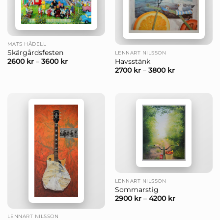
MATS HÅDELL
Skärgårdsfesten
LENNART NILSSON
Havsstänk
2600
kr
–
3600
kr
2700
kr
–
3800
kr
LENNART NILSSON
Sommarstig
2900
kr
–
4200
kr
LENNART NILSSON