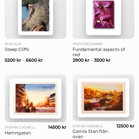
NICK ALM
YRJÖ EDELMANN
Fundamental aspects of
Steep Cliffs
red
5200
kr
–
6600
kr
2900
kr
–
3500
kr
12500
kr
STEFAN GADNELL
14500
kr
STEFAN GADNELL
Gamla Stan från
Hamngatan
ovan