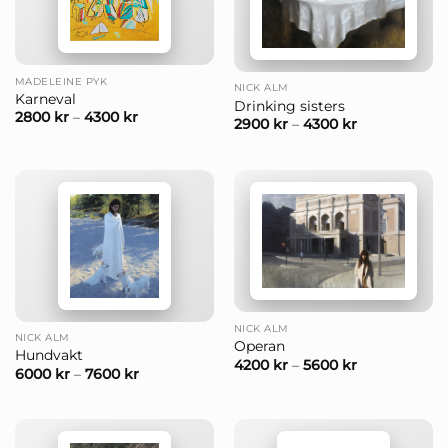
MADELEINE PYK
NICK ALM
Karneval
Drinking sisters
2800
kr
–
4300
kr
2900
kr
–
4300
kr
NICK ALM
NICK ALM
Operan
Hundvakt
4200
kr
–
5600
kr
6000
kr
–
7600
kr