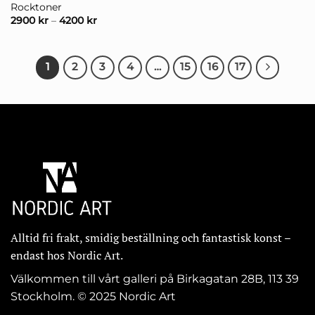
Rocktoner
2900
kr
–
4200
kr
1
2
3
4
…
15
16
17
Alltid fri frakt, smidig beställning och fantastisk konst –
endast hos Nordic Art.
Välkommen till vårt galleri på Birkagatan 28B, 113 39
Stockholm. © 2025 Nordic Art