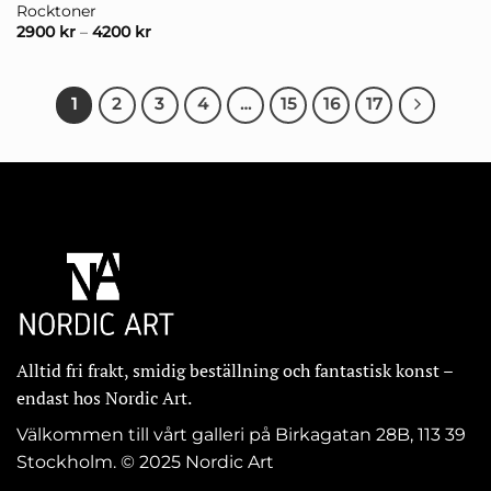
Rocktoner
2900
kr
–
4200
kr
1
2
3
4
…
15
16
17
Alltid fri frakt, smidig beställning och fantastisk konst –
endast hos Nordic Art.
Välkommen till vårt galleri på Birkagatan 28B, 113 39
Stockholm. © 2025 Nordic Art