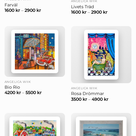
ANGELICA WIIK
Farväl
Livets Träd
1600
kr
–
2900
kr
1600
kr
–
2900
kr
ANGELICA WIIK
Bio Rio
ANGELICA WIIK
4200
kr
–
5500
kr
Rosa Drömmar
3500
kr
–
4900
kr