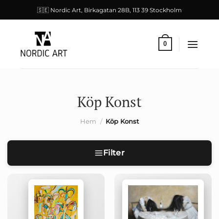
Skip
🇸🇪 Nordic Art, Birkagatan 28B, 113 39 Stockholm
to
content
0
Köp Konst
Hem
/
Köp Konst
Filter