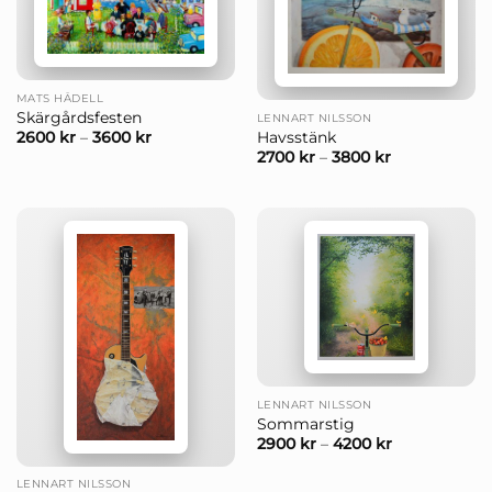
MATS HÅDELL
Skärgårdsfesten
LENNART NILSSON
Havsstänk
2600
kr
–
3600
kr
2700
kr
–
3800
kr
LENNART NILSSON
Sommarstig
2900
kr
–
4200
kr
LENNART NILSSON