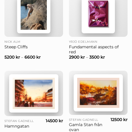
NICK ALM
YRJÖ EDELMANN
Fundamental aspects of
Steep Cliffs
red
5200
kr
–
6600
kr
2900
kr
–
3500
kr
12500
kr
STEFAN GADNELL
14500
kr
STEFAN GADNELL
Gamla Stan från
Hamngatan
ovan