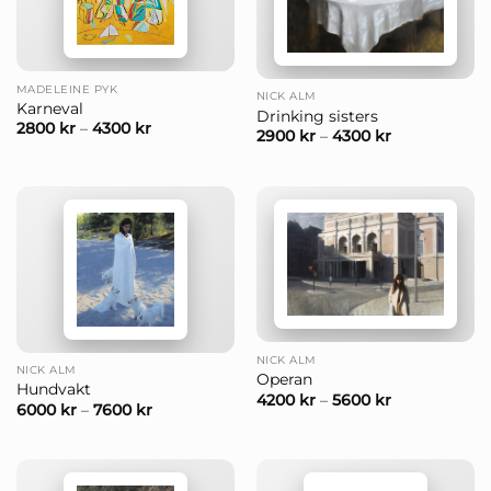
MADELEINE PYK
NICK ALM
Karneval
Drinking sisters
2800
kr
–
4300
kr
2900
kr
–
4300
kr
NICK ALM
NICK ALM
Operan
Hundvakt
4200
kr
–
5600
kr
6000
kr
–
7600
kr