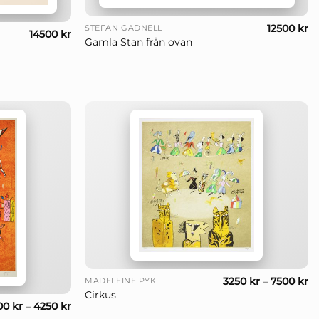
+
12500
kr
STEFAN GADNELL
14500
kr
Gamla Stan från ovan
+
3250
kr
–
7500
kr
MADELEINE PYK
Cirkus
00
kr
–
4250
kr