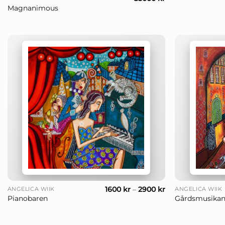
Magnanimous
+
+
1600
kr
–
2900
kr
ANGELICA WIIK
ANGELICA WIIK
Pianobaren
Gårdsmusikan