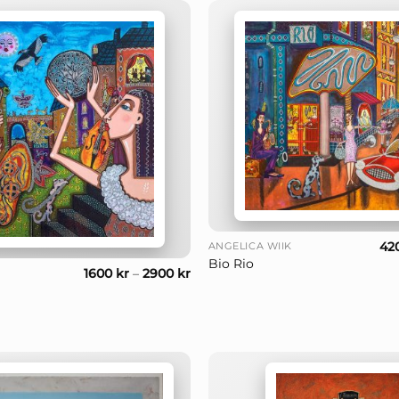
+
42
ANGELICA WIIK
Bio Rio
1600
kr
–
2900
kr