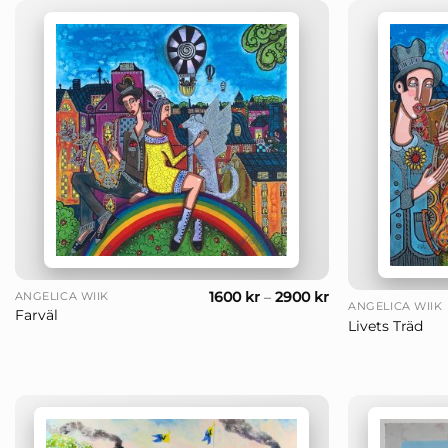
+
+
1600
kr
–
2900
kr
ANGELICA WIIK
ANGELICA WIIK
Farväl
Livets Träd