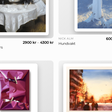
+
60
NICK ALM
2900
kr
–
4300
kr
Hundvakt
rs