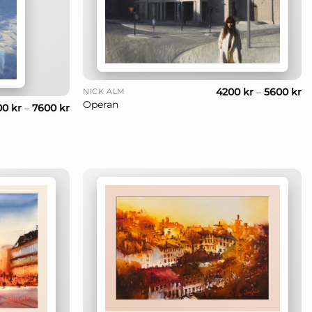
+
4200
kr
–
5600
kr
NICK ALM
Operan
00
kr
–
7600
kr