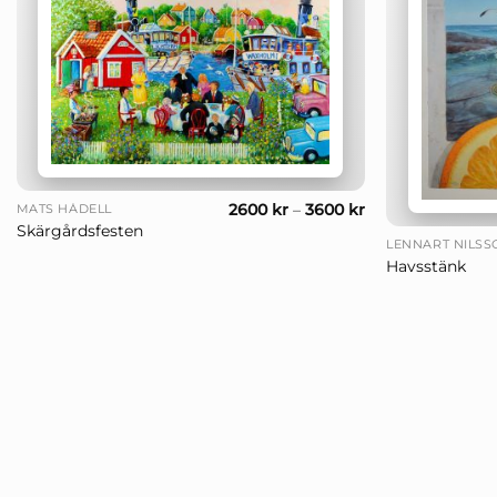
+
+
2600
kr
–
3600
kr
MATS HÅDELL
Skärgårdsfesten
LENNART NILSS
Havsstänk