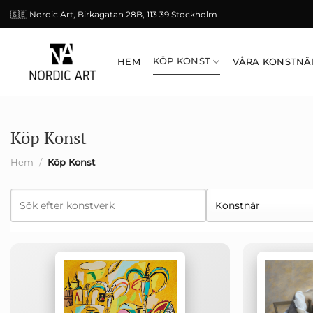
Skip
🇸🇪 Nordic Art, Birkagatan 28B, 113 39 Stockholm
to
content
KÖP KONST
HEM
VÅRA KONSTNÄ
Köp Konst
Hem
/
Köp Konst