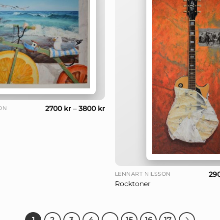
2700
kr
–
3800
kr
ON
+
29
LENNART NILSSON
Rocktoner
1
2
3
4
…
15
16
17