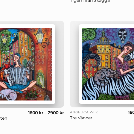
Tigern från Skägga
+
16
1600
kr
–
2900
kr
ANGELICA WIIK
Tre Vänner
ten