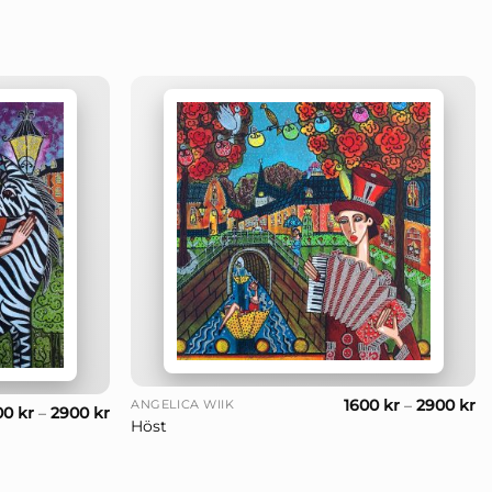
+
1600
kr
–
2900
kr
ANGELICA WIIK
00
kr
–
2900
kr
Höst