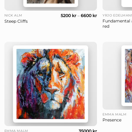
+
+
5200
kr
–
6600
kr
NICK ALM
YRJÖ EDELMAN
Fundamental 
Steep Cliffs
red
+
EMMA MALM
Presence
+
35000
kr
EMMA MALM