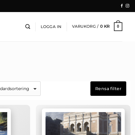
VARUKORG /
0
KR
0
LOGGA IN
Rensa filter