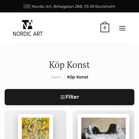
Skip
🇸🇪 Nordic Art, Birkagatan 28B, 113 39 Stockholm
to
content
0
Köp Konst
Hem
/
Köp Konst
Filter