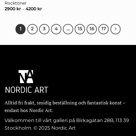
Rocktoner
2900
kr
–
4200
kr
1
2
3
4
…
15
16
17
Alltid fri frakt, smidig beställning och fantastisk konst –
endast hos Nordic Art.
Välkommen till vårt galleri på Birkagatan 28B, 113 39
Stockholm. © 2025 Nordic Art