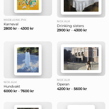
MADELEINE PYK
NICK ALM
Karneval
Drinking sisters
2800
kr
–
4300
kr
2900
kr
–
4300
kr
NICK ALM
NICK ALM
Operan
Hundvakt
4200
kr
–
5600
kr
6000
kr
–
7600
kr