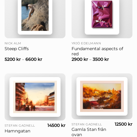
NICK ALM
YRJÖ EDELMANN
Fundamental aspects of
Steep Cliffs
red
5200
kr
–
6600
kr
2900
kr
–
3500
kr
12500
kr
STEFAN GADNELL
14500
kr
STEFAN GADNELL
Gamla Stan från
Hamngatan
ovan