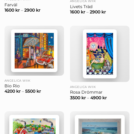
ANGELICA WIIK
Farväl
Livets Träd
1600
kr
–
2900
kr
1600
kr
–
2900
kr
ANGELICA WIIK
Bio Rio
ANGELICA WIIK
4200
kr
–
5500
kr
Rosa Drömmar
3500
kr
–
4900
kr