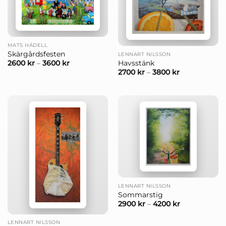
MATS HÅDELL
Skärgårdsfesten
LENNART NILSSON
Havsstänk
2600
kr
–
3600
kr
2700
kr
–
3800
kr
LENNART NILSSON
Sommarstig
2900
kr
–
4200
kr
LENNART NILSSON