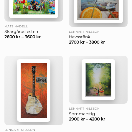
MATS HÅDELL
Skärgårdsfesten
LENNART NILSSON
Havsstänk
2600
kr
–
3600
kr
2700
kr
–
3800
kr
LENNART NILSSON
Sommarstig
2900
kr
–
4200
kr
LENNART NILSSON