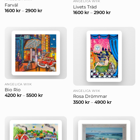
ANGELICA WIIK
Farväl
Livets Träd
1600
kr
–
2900
kr
1600
kr
–
2900
kr
ANGELICA WIIK
Bio Rio
ANGELICA WIIK
4200
kr
–
5500
kr
Rosa Drömmar
3500
kr
–
4900
kr