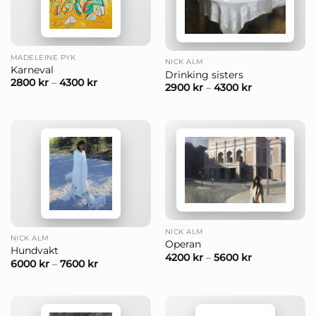
MADELEINE PYK
NICK ALM
Karneval
Drinking sisters
2800
kr
–
4300
kr
2900
kr
–
4300
kr
NICK ALM
NICK ALM
Operan
Hundvakt
4200
kr
–
5600
kr
6000
kr
–
7600
kr