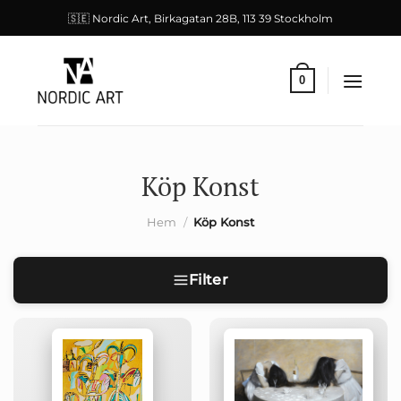
Skip
🇸🇪 Nordic Art, Birkagatan 28B, 113 39 Stockholm
to
content
0
Köp Konst
Hem
/
Köp Konst
Filter