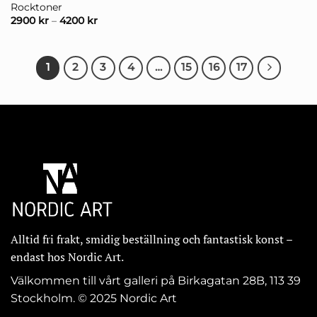
Rocktoner
2900
kr
–
4200
kr
1
2
3
4
…
15
16
17
Alltid fri frakt, smidig beställning och fantastisk konst –
endast hos Nordic Art.
Välkommen till vårt galleri på Birkagatan 28B, 113 39
Stockholm. © 2025 Nordic Art