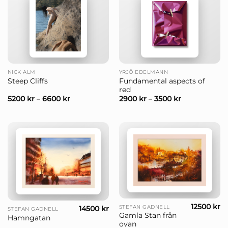
NICK ALM
YRJÖ EDELMANN
Fundamental aspects of
Steep Cliffs
red
5200
kr
–
6600
kr
2900
kr
–
3500
kr
12500
kr
STEFAN GADNELL
14500
kr
STEFAN GADNELL
Gamla Stan från
Hamngatan
ovan