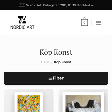
Skip
🇸🇪 Nordic Art, Birkagatan 28B, 113 39 Stockholm
to
content
0
Köp Konst
Hem
/
Köp Konst
Filter