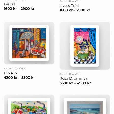
ANGELICA WIIK
Farväl
Livets Träd
1600
kr
–
2900
kr
1600
kr
–
2900
kr
ANGELICA WIIK
Bio Rio
ANGELICA WIIK
4200
kr
–
5500
kr
Rosa Drömmar
3500
kr
–
4900
kr