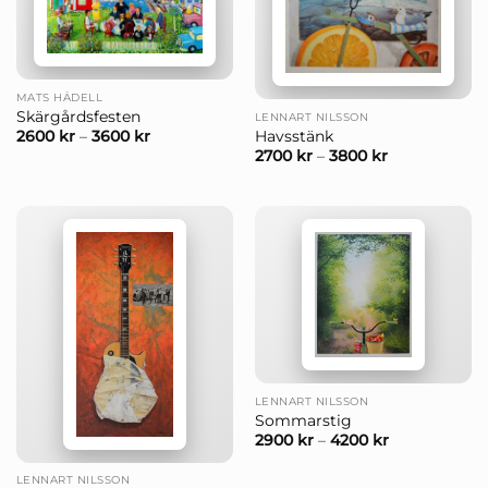
MATS HÅDELL
Skärgårdsfesten
LENNART NILSSON
Havsstänk
2600
kr
–
3600
kr
2700
kr
–
3800
kr
LENNART NILSSON
Sommarstig
2900
kr
–
4200
kr
LENNART NILSSON