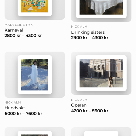
MADELEINE PYK
NICK ALM
Karneval
Drinking sisters
2800
kr
–
4300
kr
2900
kr
–
4300
kr
NICK ALM
NICK ALM
Operan
Hundvakt
4200
kr
–
5600
kr
6000
kr
–
7600
kr