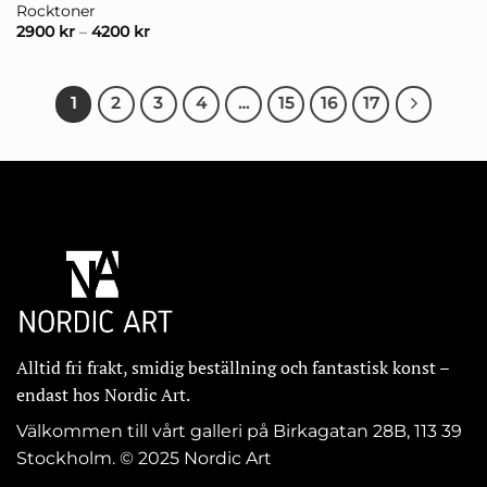
Rocktoner
2900
kr
–
4200
kr
1
2
3
4
…
15
16
17
Alltid fri frakt, smidig beställning och fantastisk konst –
endast hos Nordic Art.
Välkommen till vårt galleri på Birkagatan 28B, 113 39
Stockholm. © 2025 Nordic Art