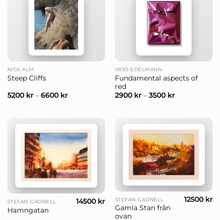
NICK ALM
YRJÖ EDELMANN
Fundamental aspects of
Steep Cliffs
red
5200
kr
–
6600
kr
2900
kr
–
3500
kr
12500
kr
STEFAN GADNELL
14500
kr
STEFAN GADNELL
Gamla Stan från
Hamngatan
ovan