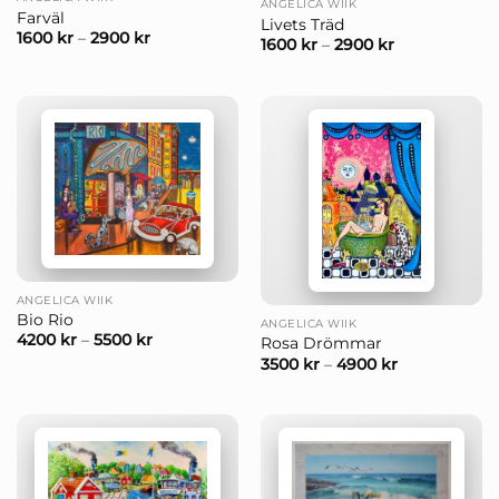
ANGELICA WIIK
Farväl
Livets Träd
1600
kr
–
2900
kr
1600
kr
–
2900
kr
ANGELICA WIIK
Bio Rio
ANGELICA WIIK
4200
kr
–
5500
kr
Rosa Drömmar
3500
kr
–
4900
kr