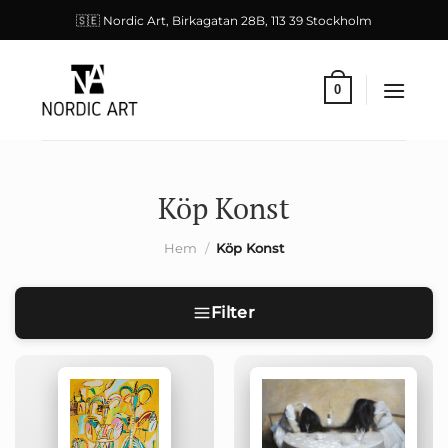
Skip
🇸🇪 Nordic Art, Birkagatan 28B, 113 39 Stockholm
to
content
0
Köp Konst
Hem
/
Köp Konst
Filter