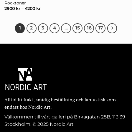
Rocktoner
2900
kr
–
4200
kr
1
2
3
4
…
15
16
17
Alltid fri frakt, smidig beställning och fantastisk konst –
endast hos Nordic Art.
Välkommen till vårt galleri på Birkagatan 28B, 113 39
Stockholm. © 2025 Nordic Art