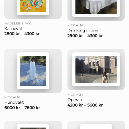
MADELEINE PYK
NICK ALM
Karneval
Drinking sisters
2800
kr
–
4300
kr
2900
kr
–
4300
kr
NICK ALM
NICK ALM
Operan
Hundvakt
4200
kr
–
5600
kr
6000
kr
–
7600
kr