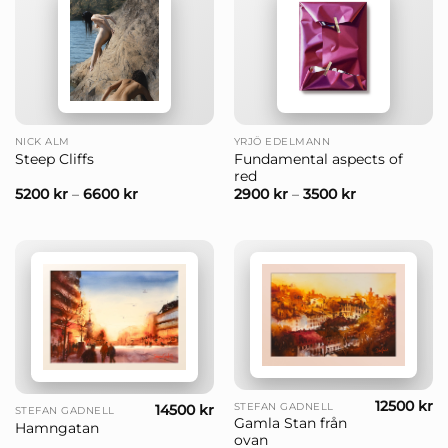
NICK ALM
YRJÖ EDELMANN
Fundamental aspects of
Steep Cliffs
red
5200
kr
–
6600
kr
2900
kr
–
3500
kr
12500
kr
STEFAN GADNELL
14500
kr
STEFAN GADNELL
Gamla Stan från
Hamngatan
ovan