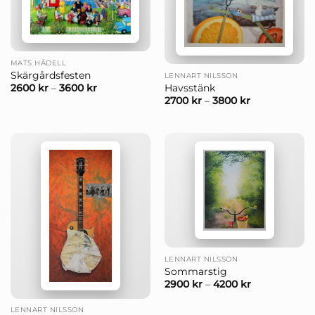
MATS HÅDELL
Skärgårdsfesten
LENNART NILSSON
Havsstänk
2600
kr
–
3600
kr
2700
kr
–
3800
kr
LENNART NILSSON
Sommarstig
2900
kr
–
4200
kr
LENNART NILSSON