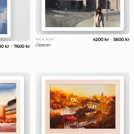
+
4200
kr
–
5600
kr
NICK ALM
Operan
00
kr
–
7600
kr