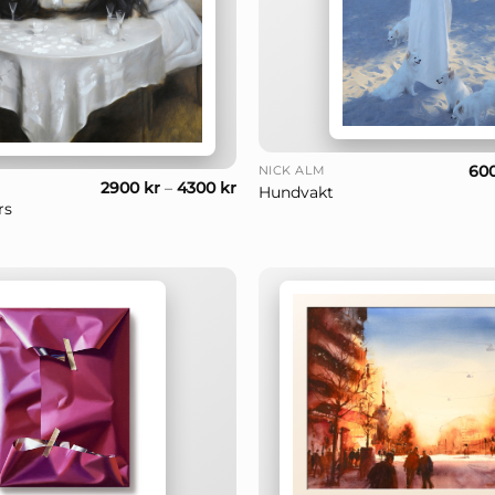
+
60
NICK ALM
2900
kr
–
4300
kr
Hundvakt
rs