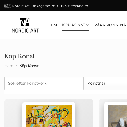
Skip
🇸🇪 Nordic Art, Birkagatan 28B, 113 39 Stockholm
to
content
KÖP KONST
HEM
VÅRA KONSTNÄ
Köp Konst
Hem
/
Köp Konst