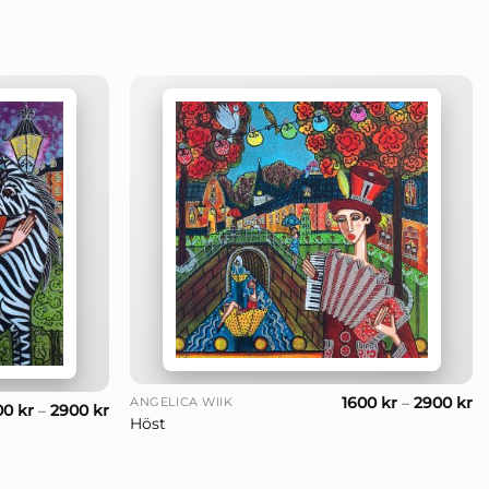
+
1600
kr
–
2900
kr
ANGELICA WIIK
00
kr
–
2900
kr
Höst