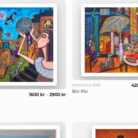
+
42
ANGELICA WIIK
Bio Rio
1600
kr
–
2900
kr