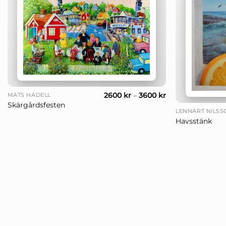
+
+
2600
kr
–
3600
kr
MATS HÅDELL
Skärgårdsfesten
LENNART NILSS
Havsstänk