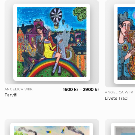
+
+
1600
kr
–
2900
kr
ANGELICA WIIK
ANGELICA WIIK
Farväl
Livets Träd