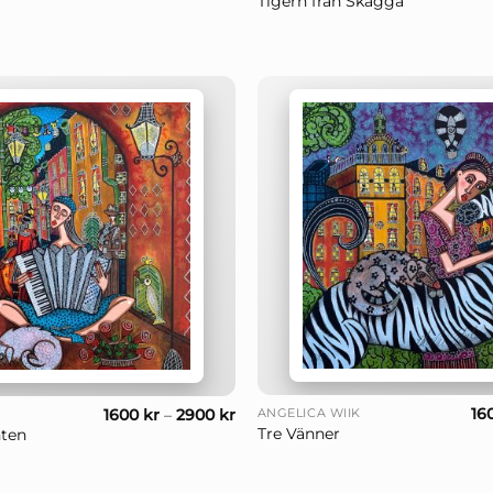
Tigern från Skägga
+
16
1600
kr
–
2900
kr
ANGELICA WIIK
Tre Vänner
ten