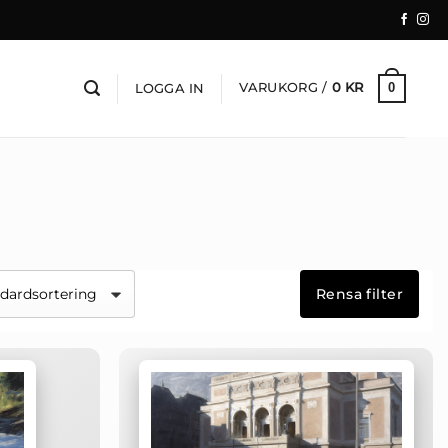
VARUKORG /
0
KR
0
LOGGA IN
Rensa filter