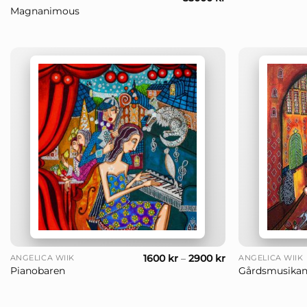
Magnanimous
+
+
1600
kr
–
2900
kr
ANGELICA WIIK
ANGELICA WIIK
Pianobaren
Gårdsmusikan