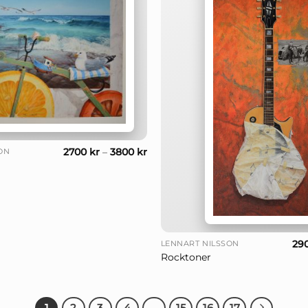
2700
kr
–
3800
kr
ON
+
29
LENNART NILSSON
Rocktoner
1
2
3
4
…
15
16
17