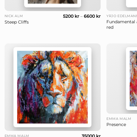
+
+
5200
kr
–
6600
kr
NICK ALM
YRJÖ EDELMAN
Fundamental 
Steep Cliffs
red
+
EMMA MALM
Presence
+
35000
kr
EMMA MALM