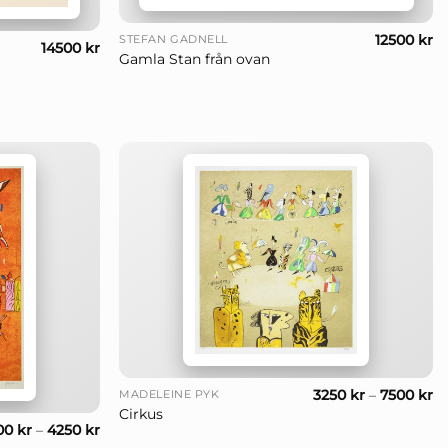
+
12500
kr
STEFAN GADNELL
14500
kr
Gamla Stan från ovan
+
3250
kr
–
7500
kr
MADELEINE PYK
Cirkus
00
kr
–
4250
kr