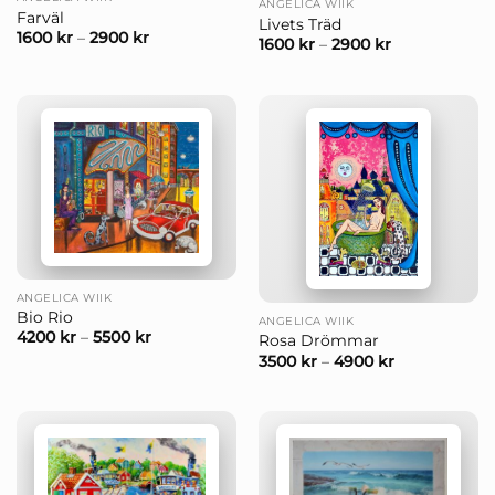
ANGELICA WIIK
Farväl
Livets Träd
1600
kr
–
2900
kr
1600
kr
–
2900
kr
ANGELICA WIIK
Bio Rio
ANGELICA WIIK
4200
kr
–
5500
kr
Rosa Drömmar
3500
kr
–
4900
kr