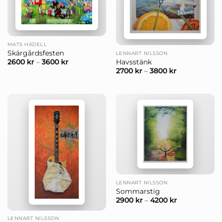
MATS HÅDELL
Skärgårdsfesten
LENNART NILSSON
Havsstänk
2600
kr
–
3600
kr
2700
kr
–
3800
kr
LENNART NILSSON
Sommarstig
2900
kr
–
4200
kr
LENNART NILSSON