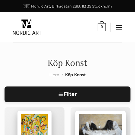
Skip
🇸🇪 Nordic Art, Birkagatan 28B, 113 39 Stockholm
to
content
0
Köp Konst
Hem
/
Köp Konst
Filter