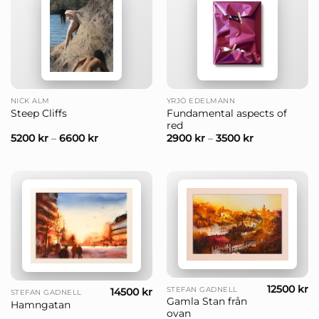
NICK ALM
YRJÖ EDELMANN
Fundamental aspects of
Steep Cliffs
red
5200
kr
–
6600
kr
2900
kr
–
3500
kr
12500
kr
STEFAN GADNELL
14500
kr
STEFAN GADNELL
Gamla Stan från
Hamngatan
ovan