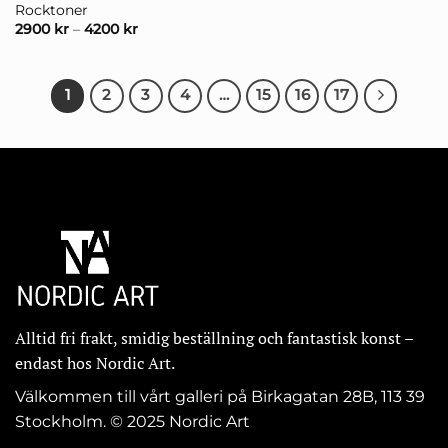
Rocktoner
2900
kr
–
4200
kr
1
2
3
4
…
15
16
17
Alltid fri frakt, smidig beställning och fantastisk konst –
endast hos Nordic Art.
Välkommen till vårt galleri på Birkagatan 28B, 113 39
Stockholm. © 2025 Nordic Art