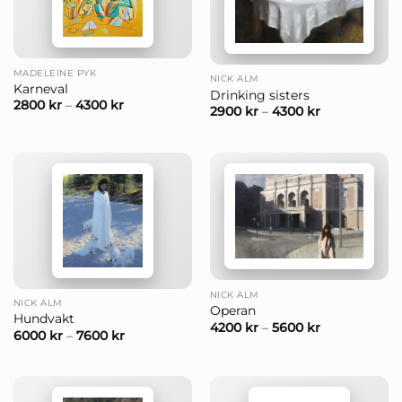
MADELEINE PYK
NICK ALM
Karneval
Drinking sisters
2800
kr
–
4300
kr
2900
kr
–
4300
kr
NICK ALM
NICK ALM
Operan
Hundvakt
4200
kr
–
5600
kr
6000
kr
–
7600
kr