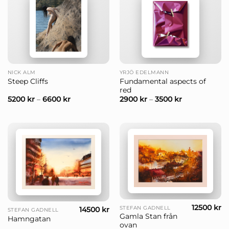
NICK ALM
YRJÖ EDELMANN
Fundamental aspects of
Steep Cliffs
red
5200
kr
–
6600
kr
2900
kr
–
3500
kr
12500
kr
STEFAN GADNELL
14500
kr
STEFAN GADNELL
Gamla Stan från
Hamngatan
ovan