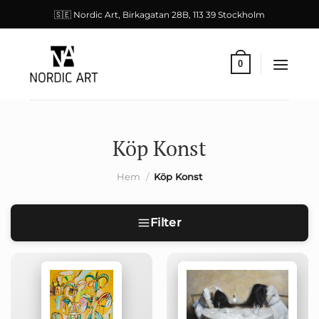
Skip
🇸🇪 Nordic Art, Birkagatan 28B, 113 39 Stockholm
to
content
0
Köp Konst
Hem
/
Köp Konst
Filter