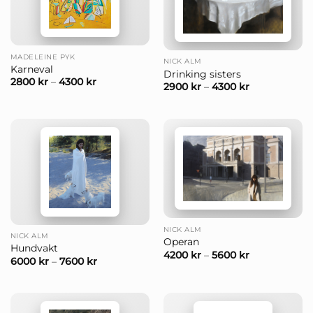
MADELEINE PYK
NICK ALM
Karneval
Drinking sisters
2800
kr
–
4300
kr
2900
kr
–
4300
kr
NICK ALM
NICK ALM
Operan
Hundvakt
4200
kr
–
5600
kr
6000
kr
–
7600
kr