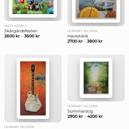
MATS HÅDELL
Skärgårdsfesten
LENNART NILSSON
Havsstänk
2600
kr
–
3600
kr
2700
kr
–
3800
kr
LENNART NILSSON
Sommarstig
2900
kr
–
4200
kr
LENNART NILSSON