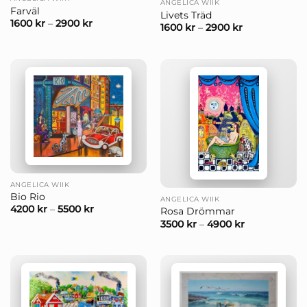
ANGELICA WIIK
Farväl
Livets Träd
1600
kr
–
2900
kr
1600
kr
–
2900
kr
ANGELICA WIIK
Bio Rio
ANGELICA WIIK
4200
kr
–
5500
kr
Rosa Drömmar
3500
kr
–
4900
kr