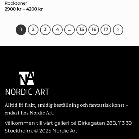
Rocktoner
2900
kr
–
4200
kr
1
2
3
4
…
15
16
17
Alltid fri frakt, smidig beställning och fantastisk konst –
endast hos Nordic Art.
Välkommen till vårt galleri på Birkagatan 28B, 113 39
Stockholm. © 2025 Nordic Art