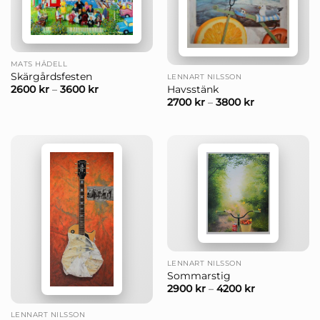
MATS HÅDELL
Skärgårdsfesten
LENNART NILSSON
Havsstänk
2600
kr
–
3600
kr
2700
kr
–
3800
kr
LENNART NILSSON
Sommarstig
2900
kr
–
4200
kr
LENNART NILSSON