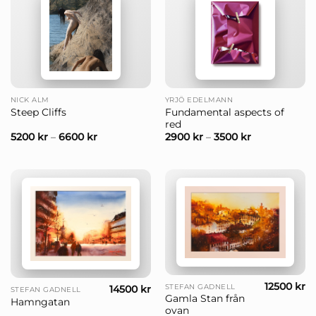
NICK ALM
YRJÖ EDELMANN
Fundamental aspects of
Steep Cliffs
red
5200
kr
–
6600
kr
2900
kr
–
3500
kr
12500
kr
STEFAN GADNELL
14500
kr
STEFAN GADNELL
Gamla Stan från
Hamngatan
ovan