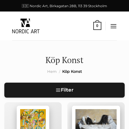
Skip
🇸🇪 Nordic Art, Birkagatan 28B, 113 39 Stockholm
to
content
0
Köp Konst
Hem
/
Köp Konst
Filter