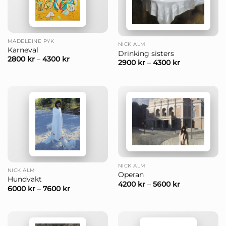
MADELEINE PYK
NICK ALM
Karneval
Drinking sisters
2800
kr
–
4300
kr
2900
kr
–
4300
kr
NICK ALM
NICK ALM
Operan
Hundvakt
4200
kr
–
5600
kr
6000
kr
–
7600
kr