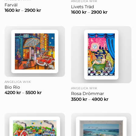
ANGELICA WIIK
Farväl
Livets Träd
1600
kr
–
2900
kr
1600
kr
–
2900
kr
ANGELICA WIIK
Bio Rio
ANGELICA WIIK
4200
kr
–
5500
kr
Rosa Drömmar
3500
kr
–
4900
kr