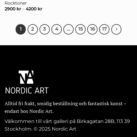
Rocktoner
2900
kr
–
4200
kr
1
2
3
4
…
15
16
17
Alltid fri frakt, smidig beställning och fantastisk konst –
endast hos Nordic Art.
Välkommen till vårt galleri på Birkagatan 28B, 113 39
Stockholm. © 2025 Nordic Art