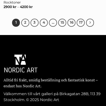
Rocktoner
2900
kr
–
4200
kr
1
2
3
4
…
15
16
17
Alltid fri frakt, smidig beställning och fantastisk konst –
endast hos Nordic Art.
Välkommen till vårt galleri på Birkagatan 28B, 113 39
Stockholm. © 2025 Nordic Art