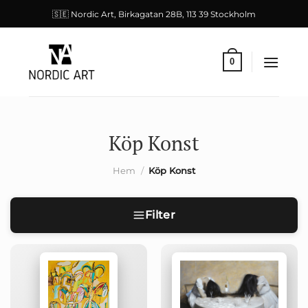
Skip
🇸🇪 Nordic Art, Birkagatan 28B, 113 39 Stockholm
to
content
0
Köp Konst
Hem
/
Köp Konst
Filter