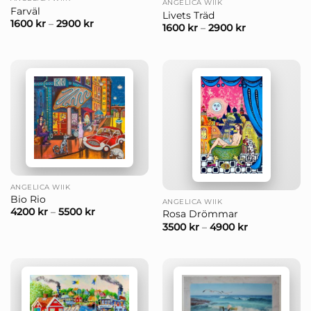
ANGELICA WIIK
Farväl
Livets Träd
1600
kr
–
2900
kr
1600
kr
–
2900
kr
ANGELICA WIIK
Bio Rio
ANGELICA WIIK
4200
kr
–
5500
kr
Rosa Drömmar
3500
kr
–
4900
kr