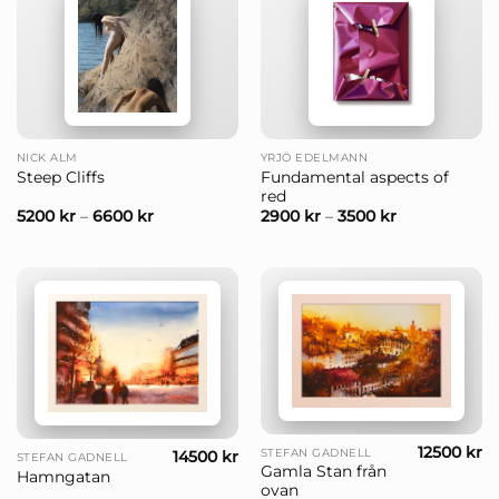
NICK ALM
YRJÖ EDELMANN
Fundamental aspects of
Steep Cliffs
red
5200
kr
–
6600
kr
2900
kr
–
3500
kr
12500
kr
STEFAN GADNELL
14500
kr
STEFAN GADNELL
Gamla Stan från
Hamngatan
ovan