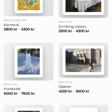
MADELEINE PYK
NICK ALM
Karneval
Drinking sisters
2800
kr
–
4300
kr
2900
kr
–
4300
kr
NICK ALM
NICK ALM
Operan
Hundvakt
4200
kr
–
5600
kr
6000
kr
–
7600
kr