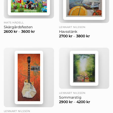
MATS HÅDELL
Skärgårdsfesten
LENNART NILSSON
Havsstänk
2600
kr
–
3600
kr
2700
kr
–
3800
kr
LENNART NILSSON
Sommarstig
2900
kr
–
4200
kr
LENNART NILSSON