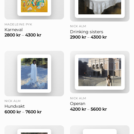
MADELEINE PYK
NICK ALM
Karneval
Drinking sisters
2800
kr
–
4300
kr
2900
kr
–
4300
kr
NICK ALM
NICK ALM
Operan
Hundvakt
4200
kr
–
5600
kr
6000
kr
–
7600
kr