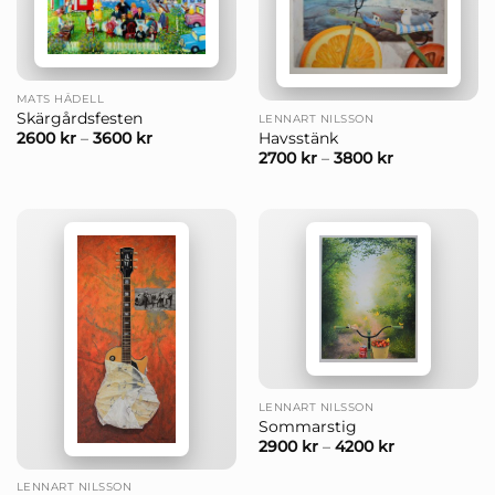
MATS HÅDELL
Skärgårdsfesten
LENNART NILSSON
Havsstänk
2600
kr
–
3600
kr
2700
kr
–
3800
kr
LENNART NILSSON
Sommarstig
2900
kr
–
4200
kr
LENNART NILSSON