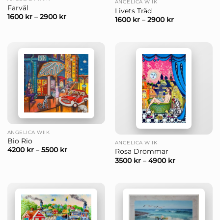
ANGELICA WIIK
Farväl
Livets Träd
1600
kr
–
2900
kr
1600
kr
–
2900
kr
ANGELICA WIIK
Bio Rio
ANGELICA WIIK
4200
kr
–
5500
kr
Rosa Drömmar
3500
kr
–
4900
kr