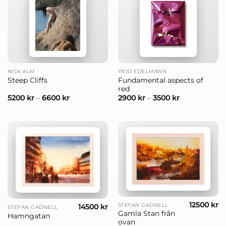
NICK ALM
YRJÖ EDELMANN
Fundamental aspects of
Steep Cliffs
red
5200
kr
–
6600
kr
2900
kr
–
3500
kr
12500
kr
STEFAN GADNELL
14500
kr
STEFAN GADNELL
Gamla Stan från
Hamngatan
ovan