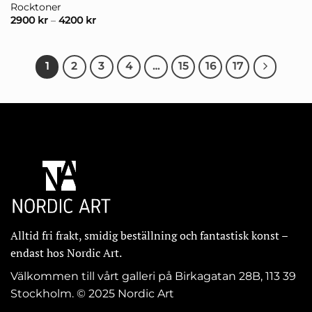
Rocktoner
2900
kr
–
4200
kr
1
2
3
4
…
15
16
17
Alltid fri frakt, smidig beställning och fantastisk konst –
endast hos Nordic Art.
Välkommen till vårt galleri på Birkagatan 28B, 113 39
Stockholm. © 2025 Nordic Art