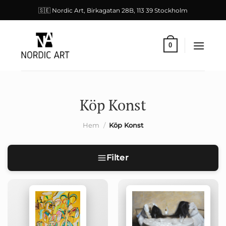
Skip
🇸🇪 Nordic Art, Birkagatan 28B, 113 39 Stockholm
to
content
0
Köp Konst
Hem
/
Köp Konst
Filter